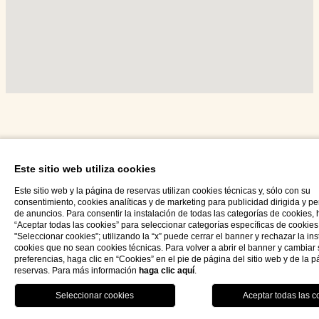
Síganos en Instagram
Este sitio web utiliza cookies
Este sitio web y la página de reservas utilizan cookies técnicas y, sólo con su
consentimiento, cookies analíticas y de marketing para publicidad dirigida y p
de anuncios. Para consentir la instalación de todas las categorías de cookies, 
“Aceptar todas las cookies” para seleccionar categorías específicas de cookies
"Seleccionar cookies"; utilizando la “x” puede cerrar el banner y rechazar la in
cookies que no sean cookies técnicas. Para volver a abrir el banner y cambiar
preferencias, haga clic en “Cookies” en el pie de página del sitio web y de la 
Hotel Palazzo Ducale Venturi 5*L
reservas. Para más información
haga clic aquí
.
RESTAURANTE
MENU
RESERVA
esp
Via Podgora n.60 73027 Minervino di Lecce (LE)