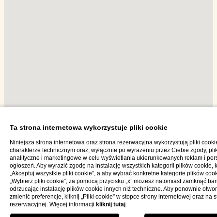
Ta strona internetowa wykorzystuje pliki cookie
Niniejsza strona internetowa oraz strona rezerwacyjna wykorzystują pliki cooki
charakterze technicznym oraz, wyłącznie po wyrażeniu przez Ciebie zgody, plik
Śledź nas na Instagramie
analityczne i marketingowe w celu wyświetlania ukierunkowanych reklam i pers
ogłoszeń. Aby wyrazić zgodę na instalację wszystkich kategorii plików cookie, kl
„Akceptuj wszystkie pliki cookie”, a aby wybrać konkretne kategorie plików cooki
„Wybierz pliki cookie”; za pomocą przycisku „x” możesz natomiast zamknąć ban
odrzucając instalację plików cookie innych niż techniczne. Aby ponownie otwor
zmienić preferencje, kliknij „Pliki cookie” w stopce strony internetowej oraz na s
rezerwacyjnej. Więcej informacji
kliknij tutaj
.
MENU
RESTAURACJA
ZAREZERWUJ T
pol