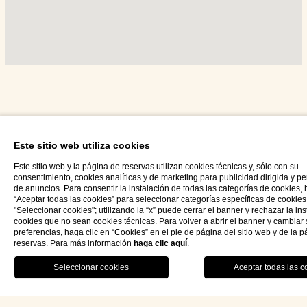
Síganos en Instagram
Este sitio web utiliza cookies
Este sitio web y la página de reservas utilizan cookies técnicas y, sólo con su
consentimiento, cookies analíticas y de marketing para publicidad dirigida y p
de anuncios. Para consentir la instalación de todas las categorías de cookies, 
“Aceptar todas las cookies” para seleccionar categorías específicas de cookies
"Seleccionar cookies"; utilizando la “x” puede cerrar el banner y rechazar la in
cookies que no sean cookies técnicas. Para volver a abrir el banner y cambiar
Hotel Palazzo Ducale Venturi 5*L
preferencias, haga clic en “Cookies” en el pie de página del sitio web y de la 
reservas. Para más información
haga clic aquí
.
RESTAURANTE
MENU
RESERVA
esp
Via Podgora n.60 73027 Minervino di Lecce (LE)
Lecce – Puglia (Apulia) Italia