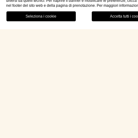
diversi da quelli tecnici. Per riaprire il banner e modificare le preferenze, clicc
nel footer del sito web e della pagina di prenotazione. Per maggiori informazio
RISTORANTE
MENU
PRENOTA OR
ita
Seguici su Instagram
Hotel Palazzo Ducale Venturi 5*L
Via Podgora n.60 73027 Minervino di Lecce (LE)
Lecce – Puglia (Apulia) Italia
P.IVA: 04733820759
REA: LE314228
CIN: IT075047A100024964