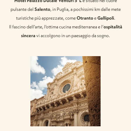
Hotel Palazzo Ducale Venturi 5*L
è situato nel cuore
pulsante del
Salento
, in Puglia, a pochissimi km dalle mete
turistiche più apprezzate, come
Otranto
e
Gallipoli
.
Il fascino dell’arte, l’ottima cucina mediterranea e l’
ospitalità
sincera
vi accolgono in un paesaggio da sogno.