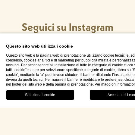
Seguici su Instagram
Questo sito web utilizza i cookie
Questo sito web e la pagina web di prenotazione utilizzano cookie tecnici e, so
consenso, cookies analitici e di marketing per pubblicità mirata e personalizza
annunci. Per acconsentire all’installazione di tutte le categorie di cookie clicca
tutti i cookie” mentre per selezionare specifiche categorie di cookie, clicca su "
Hotel Palazzo Ducale Venturi 5*L
cookie"; mediante la “x” puoi invece chiudere il banner rifiutando l’installazione
diversi da quelli tecnici. Per riaprire il banner e modificare le preferenze, clicc
nel footer del sito web e della pagina di prenotazione. Per maggiori informazio
Via Podgora n.60 73027 Minervino di Lecce (LE)
RISTORANTE
MENU
PRENOTA OR
ita
Lecce – Puglia (Apulia) Italia
P.IVA: 04733820759
REA: LE314228
CIN: IT075047A100024964
LEI: 815600CAFAE377167304