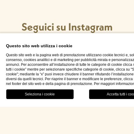
Seguici su Instagram
Questo sito web utilizza i cookie
Questo sito web e la pagina web di prenotazione utilizzano cookie tecnici e, so
consenso, cookies analitici e di marketing per pubblicità mirata e personalizza
annunci. Per acconsentire all’installazione di tutte le categorie di cookie clicca
tutti i cookie” mentre per selezionare specifiche categorie di cookie, clicca su "
Hotel Palazzo Ducale Venturi 5*L
cookie"; mediante la “x” puoi invece chiudere il banner rifiutando l’installazione
diversi da quelli tecnici. Per riaprire il banner e modificare le preferenze, clicc
nel footer del sito web e della pagina di prenotazione. Per maggiori informazio
Via Podgora n.60 73027 Minervino di Lecce (LE)
RISTORANTE
MENU
PRENOTA OR
ita
Lecce – Puglia (Apulia) Italia
P.IVA: 04733820759
REA: LE314228
CIN: IT075047A100024964
LEI: 815600CAFAE377167304