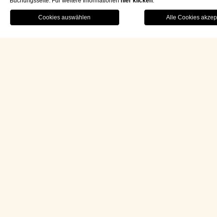
Buchungsseite. Für weitere Informationen
hier klicken
.
RESTAUTRANT
MENU
BUCHEN
deu