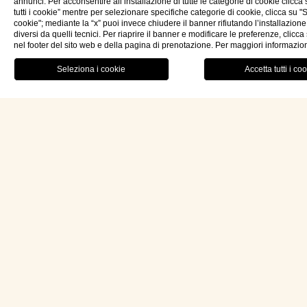
annunci. Per acconsentire all’installazione di tutte le categorie di cookie clicca
tutti i cookie” mentre per selezionare specifiche categorie di cookie, clicca su "
cookie"; mediante la “x” puoi invece chiudere il banner rifiutando l’installazione
diversi da quelli tecnici. Per riaprire il banner e modificare le preferenze, clicc
nel footer del sito web e della pagina di prenotazione. Per maggiori informazio
RISTORANTE
MENU
PRENOTA OR
ita
Hotel Palazzo Ducale Venturi 5*L
Via Podgora n.60 73027 Minervino di Lecce (LE)
Lecce – Puglia (Apulia) Italia
P.IVA: 04733820759
REA: LE314228
CIN: IT075047A100024964
LEI: 815600CAFAE377167304
info@palazzoducaleventuri.com
+39 0836 81 87 17
+39 331 14 99 980