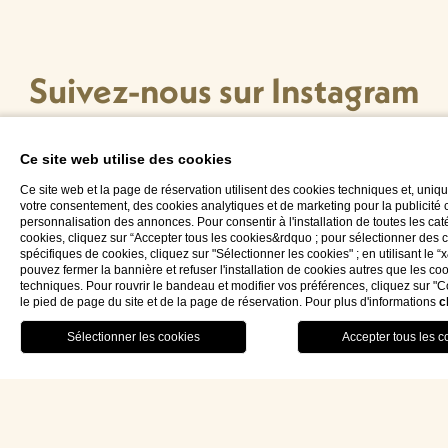
Suivez-nous sur Instagram
Ce site web utilise des cookies
Ce site web et la page de réservation utilisent des cookies techniques et, uni
votre consentement, des cookies analytiques et de marketing pour la publicité c
personnalisation des annonces. Pour consentir à l'installation de toutes les ca
cookies, cliquez sur “Accepter tous les cookies&rdquo ; pour sélectionner des 
Hotel Palazzo Ducale Venturi 5*L
spécifiques de cookies, cliquez sur "Sélectionner les cookies" ; en utilisant le 
pouvez fermer la bannière et refuser l'installation de cookies autres que les co
techniques. Pour rouvrir le bandeau et modifier vos préférences, cliquez sur "
Via Podgora n.60 73027 Minervino di Lecce (LE)
le pied de page du site et de la page de réservation. Pour plus d'informations
c
RESTAURANT
MENU
RÉSERVEZ
fra
Lecce – Puglia (Apulia) Italia
Numéro de TVA: 04733820759
REA: LE314228
CIN: IT075047A100024964
LEI: 815600CAFAE377167304