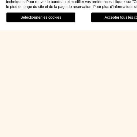
techniques. Pour rouvrir le bandeau et modifier vos préférences, cliquez sur "
le pied de page du site et de la page de réservation. Pour plus d'informations
c
RESTAURANT
MENU
RÉSERVEZ
fra