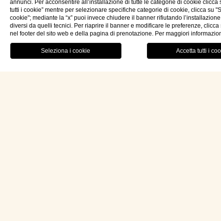
annunci. Per acconsentire all’installazione di tutte le categorie di cookie clicca
tutti i cookie” mentre per selezionare specifiche categorie di cookie, clicca su "
cookie"; mediante la “x” puoi invece chiudere il banner rifiutando l’installazione
diversi da quelli tecnici. Per riaprire il banner e modificare le preferenze, clicc
nel footer del sito web e della pagina di prenotazione. Per maggiori informazio
RISTORANTE
MENU
PRENOTA OR
ita
Hotel Palazzo Ducale Venturi 5*L
Via Podgora n.60 73027 Minervino di Lecce (LE)
Lecce – Puglia (Apulia) Italia
P.IVA: 04733820759
REA: LE314228
CIN: IT075047A100024964
LEI: 815600CAFAE377167304
info@palazzoducaleventuri.com
+39 0836 81 87 17
+39 331 14 99 980