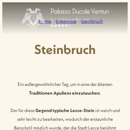
Home
Erlebnisse
Steinbruch
Steinbruch
Ein außergewöhnlicher Tag, um in eine der ältesten
Traditionen Apuliens einzutauchen
.
Der für diese
Gegend typische Lecce-Stein
ist weich und
sehr leicht zu bearbeiten, wodurch der erstaunliche
Barockstil möglich wurde, der die Stadt Lecce berühmt