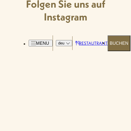
Folgen Sie uns auf
Instagram
RESTAUTRANT
MENU
BUCHEN
deu
Hotel Palazzo Ducale Venturi 5*L
Via Podgora n.60 73027 Minervino di Lecce (LE)
Lecce – Puglia (Apulia) Italia
USt-IdNr.: 04733820759
REA: LE314228
CIN: IT075047A100024964
LEI: 815600CAFAE377167304
info@palazzoducaleventuri.com